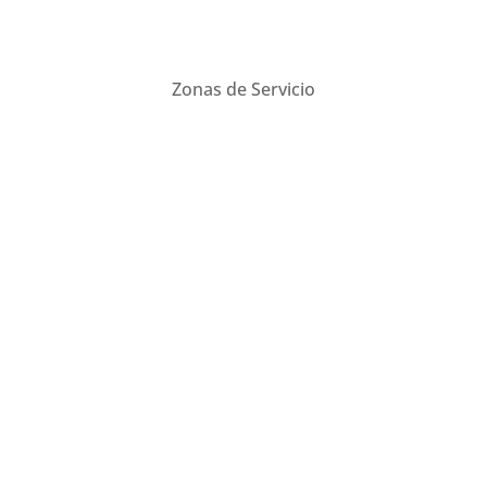
Zonas de Servicio
Barcelona
Madrid
Zaragoza
Valencia