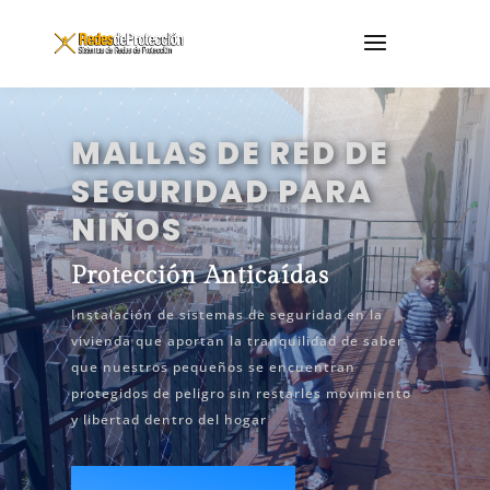
MALLAS DE RED DE
SEGURIDAD PARA
NIÑOS
Protección Anticaídas
Instalación de sistemas de seguridad en la
vivienda que aportan la tranquilidad de saber
que nuestros pequeños se encuentran
protegidos de peligro sin restarles movimiento
y libertad dentro del hogar