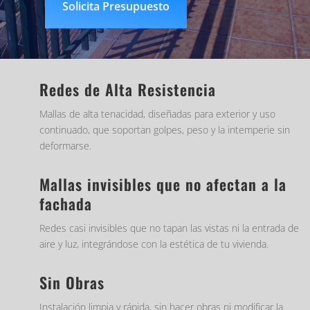
Solicita Presupuesto
Redes de Alta Resistencia
Mallas de alta tenacidad, diseñadas para exterior y uso
continuado, que soportan golpes, peso y la intemperie sin
deformarse.
Mallas invisibles que no afectan a la
fachada
Redes casi invisibles que no tapan las vistas ni la entrada de
aire y luz, integrándose con la estética de tu vivienda.
Sin Obras
Instalación limpia y rápida, sin hacer obras ni modificar la