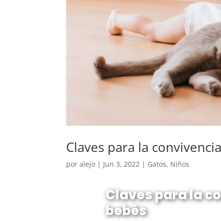
Claves para la convivenci
por
alejo
|
Jun 3, 2022
|
Gatos
,
Niños
Claves para la c
bebés