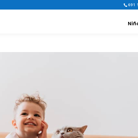
691 
Niñ