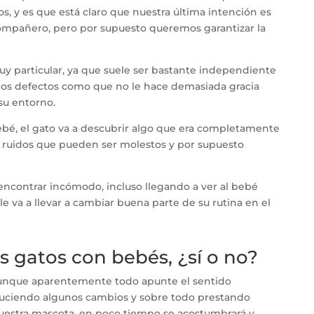
, y es que está claro que nuestra última intención es
ompañero, pero por supuesto queremos garantizar la
uy particular, ya que suele ser bastante independiente
os defectos como que no le hace demasiada gracia
su entorno.
bebé, el gato va a descubrir algo que era completamente
 ruidos que pueden ser molestos y por supuesto
encontrar incómodo, incluso llegando a ver al bebé
e va a llevar a cambiar buena parte de su rutina en el
s gatos con bebés, ¿sí o no?
 aunque aparentemente todo apunte el sentido
roduciendo algunos cambios y sobre todo prestando
uestra mascota, en poco tiempo se acostumbrará y