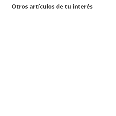
Otros artículos de tu interés
alejo
Ventajas y desventajas de comprar un primer
piso para que puedas decidir mejor sobre la
altura de tu próxima vivienda.