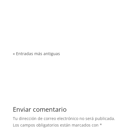
alejo
Ventilar la casa es una tarea imprescindible
para la salud en tu hogar. Te enseñamos a
hacerlo de forma efectiva y segura con
nuestras redes de protección
« Entradas más antiguas
Enviar comentario
Tu dirección de correo electrónico no será publicada.
Los campos obligatorios están marcados con
*